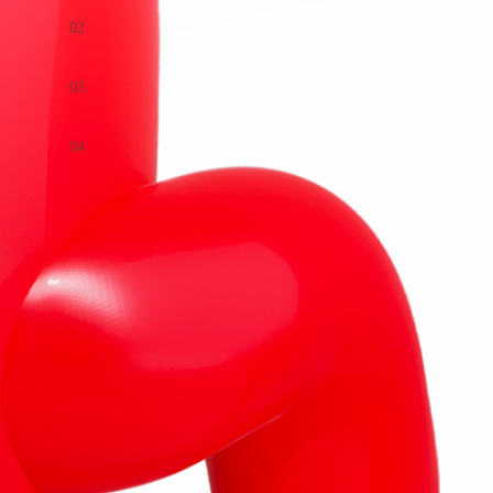
02
03
04